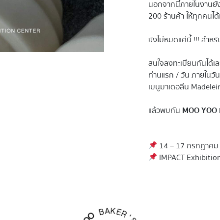
นอกจากนี้ภายในงานยังม
200 ร้านค้า ให้ทุกคนได
ยังไม่หมดแค่นี้ !!! สำ
สนใจลงทะเบียนกันได้เล
ท่านแรก / วัน ภายในวัน
เมนูมาเดอลีน Madelei
แล้วพบกัน
MOO YOO
14 – 17 กรกฎาคม 2
IMPACT Exhibition 
K
E
A
R
B
'
S
O