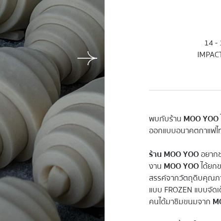
14 -
IMPACT
พบกับร้าน
MOO YOO
ออกแบบอนาคตกาแฟไท
ร้าน MOO YOO
อยากชว
งาน
MOO YOO
ได้ยกข
สรรค์จากวัตถุดิบคุณ
แบบ FROZEN แบบจัดเต็ม
คนได้มาชิมขนมจาก
M