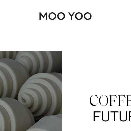
Continue shopping
COFF
FUTU