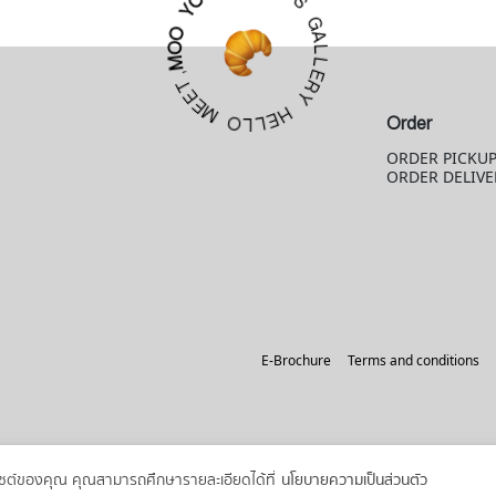
O
G
Y
A
L
O
L
O
E
M
R
Y
,
T
H
E
E
E
M
L
Order
L
O
ORDER PICKU
ORDER DELIVE
E-Brochure
Terms and conditions
ว็บไซต์ของคุณ คุณสามารถศึกษารายละเอียดได้ที่
นโยบายความเป็นส่วนตัว