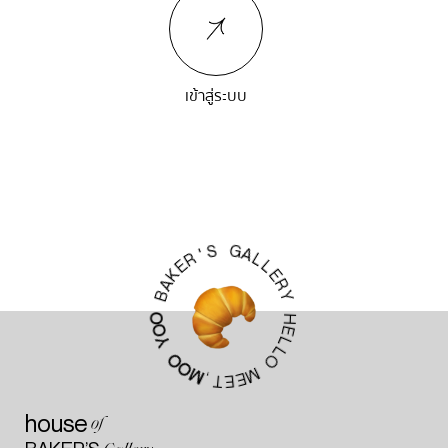
เข้าสู่ระบบ
G
S
A
'
L
R
L
E
E
K
R
A
Y
B
H
O
E
O
L
Y
L
O
O
O
M
M
E
,
E
T
house
of