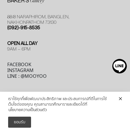
BAKER’S
Gallery
88/8 NARAPHIROM, BANGLEN,
NAKHONPATHOM 73130
(092)-915-8535
OPEN ALL DAY
9AM – 6PM
FACEBOOK
INSTAGRAM
LINE : @MOOYOO
© MOOYOO. All Rights Resevered
© 2026
เราใช้คุกกี้เพื่อพัฒนาประสิทธิภาพ และประสบการณ์ที่ดีในการใช้
เว็บไซต์ของคุณ คุณสามารถศึกษารายละเอียดได้ที่
นโยบายความเป็นส่วนตัว
ยอมรับ
CONTACT
ORDER NOW
POPUP-SHOP