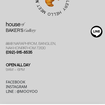
L
M
E
,
R
T
Y
E
E
H
M
E
L
O
L
house
of
BAKER’S
Gallery
88/8 NARAPHIROM, BANGLEN,
NAKHONPATHOM 73130
(092)-915-8535
OPEN ALL DAY
9AM – 6PM
FACEBOOK
INSTAGRAM
LINE : @MOOYOO