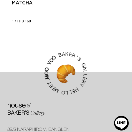
MATCHA
1 / THB 160
K
E
A
R
B
'
S
O
O
G
Y
A
L
O
L
O
E
M
R
,
Y
T
E
H
E
E
M
L
L
O
house
of
BAKER’S
Gallery
88/8 NARAPHIROM, BANGLEN,