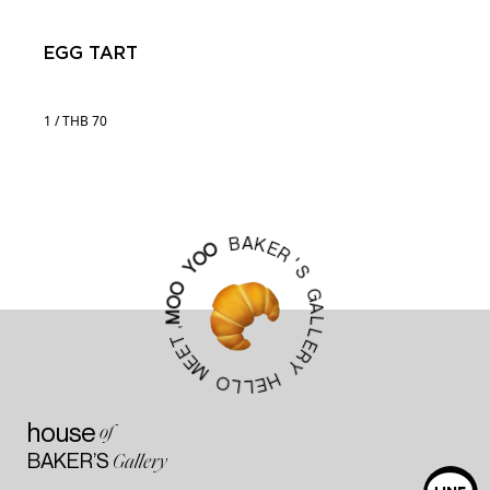
EGG TART
1 / THB 70
A
K
B
E
R
O
'
O
S
Y
G
O
A
O
L
M
L
,
E
T
R
E
Y
E
M
H
E
O
L
L
house
of
BAKER’S
Gallery