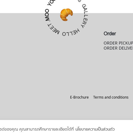
G
O
A
O
L
Y
L
E
O
R
O
Y
M
,
H
T
E
E
L
E
L
M
Order
O
ORDER PICKU
ORDER DELIVE
E-Brochure
Terms and conditions
ว็บไซต์ของคุณ คุณสามารถศึกษารายละเอียดได้ที่
นโยบายความเป็นส่วนตัว