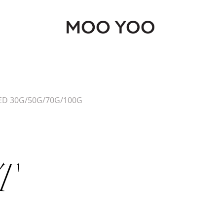
Continue shopping
ED 30G/50G/70G/100G
T