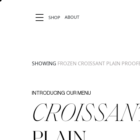
ABOUT
SHOP
Location stores
SHOWING
FROZEN
CROISSANT PLAIN PROOF
INTRODUCING
OUR MENU
CROISSAN
PLAIN