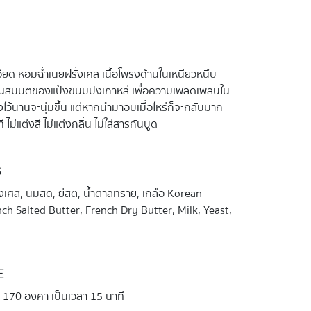
ียด หอมฉ่ำเนยฝรั่งเศส เนื้อโพรงด้านในเหนียวหนึบ
คุณสมบัติของแป้งขนมปังเกาหลี เพื่อความเพลิดเพลินใน
งไว้นานจะนุ่มขึ้น แต่หากนำมาอบเมื่อไหร่ก็จะกลับมาก
ไม่แต่งสี ไม่แต่งกลิ่น ไม่ใส่สารกันบูด
S
ั่งเศส, นมสด, ยีสต์, น้ำตาลทราย, เกลือ Korean
ch Salted Butter, French Dry Butter, Milk, Yeast,
E
ิ 170 องศา เป็นเวลา 15 นาที