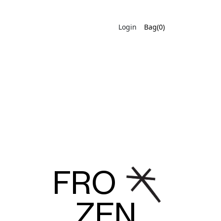
Login
Bag(0)
FRO
ZEN