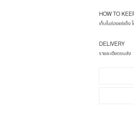
HOW TO KEE
เก็บในช่องแช่แข็ง ไ
DELIVERY
รายละเอียดขนส่ง
จำนวน
CROISSAN
PLAIN
PROOFED