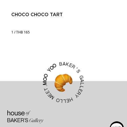
CHOCO CHOCO TART
1 / THB 165
A
K
B
E
R
O
'
O
S
Y
G
O
A
O
L
M
L
,
E
T
R
E
Y
E
M
H
E
O
L
L
house
of
BAKER’S
Gallery