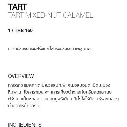
TART
TART MIXED-NUT CALAMEL
1 / THB 160
ทาร์ตอัลมอนด์เนยฝรั่งเศส ไส้ครีมอัลมอนด์ และลูกแพร
OVERVIEW
ทาร์ตถั่ว แมคคาเดเมีย,วอลนัท,พีแคน,อัลมอนด์,เม็ดมะม่วง
หิมพาน กับคาราเมล จากการเคี่ยวน้ำตาลกับครีมสดและเนย
ฝรั่งเศสเป็นซอสคาราเมลมูยูพรีเมี่ยม ที่ตั้งใจให้มีสเน่ห์รสขมของ
น้ำตาลไหม้กำลังดี
INGREDIENTS