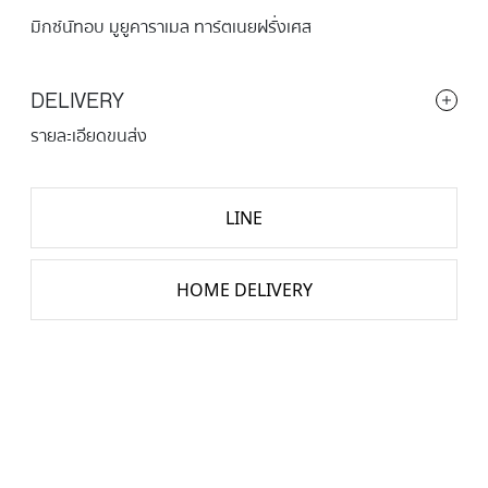
มิกซ์นัทอบ มูยูคาราเมล ทาร์ตเนยฝรั่งเศส
DELIVERY
รายละเอียดขนส่ง
LINE
HOME DELIVERY
จำนวน
TART
MIXED-
NUT
CALAMEL
ชิ้น