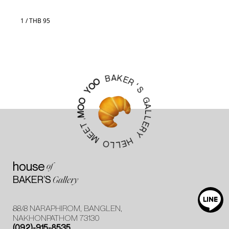
1 / THB 95
K
A
E
B
R
O
'
O
S
Y
G
O
A
O
L
M
L
E
,
R
T
Y
E
E
M
H
E
O
L
L
house
of
BAKER’S
Gallery
88/8 NARAPHIROM, BANGLEN,
NAKHONPATHOM 73130
(092)-915-8535