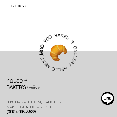
1 / THB 50
A
K
B
E
R
O
'
O
S
Y
G
O
A
O
L
M
L
,
E
T
R
E
Y
E
M
H
E
O
L
L
house
of
BAKER’S
Gallery
88/8 NARAPHIROM, BANGLEN,
NAKHONPATHOM 73130
(092)-915-8535