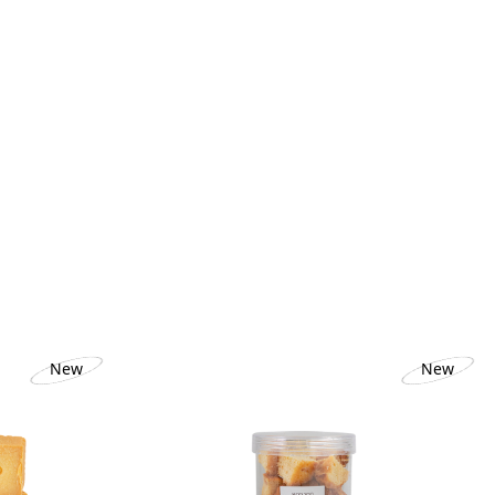
New
New