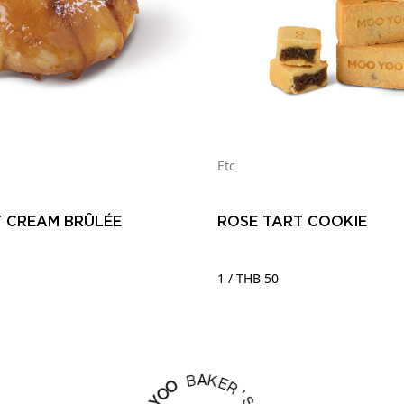
Etc
 CREAM BRÛLÉE
ROSE TART COOKIE
1 / THB 50
K
E
A
R
B
'
S
O
O