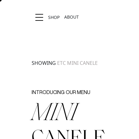
ABOUT
SHOP
Location stores
SHOWING
ETC
MINI CANELE
INTRODUCING
OUR MENU
MINI
CANELE