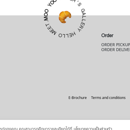
S
O
O
G
Y
A
L
O
L
O
E
M
R
Y
,
T
E
H
E
E
M
L
Order
L
O
ORDER PICKU
ORDER DELIVE
E-Brochure
Terms and conditions
ว็บไซต์ของคุณ คุณสามารถศึกษารายละเอียดได้ที่
นโยบายความเป็นส่วนตัว