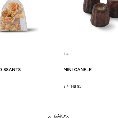
Etc
OISSANTS
MINI CANELE
8 / THB 85
K
E
A
R
B
'