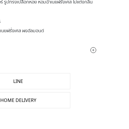
อร์ รูปทรงเปลือกหอย หอมฉ่ำเนยฝรั่งเศส ไม่แต่งกลิ่น
S
 เนยฝรั่งเศส ผงอัลมอนด์
LINE
HOME DELIVERY
E