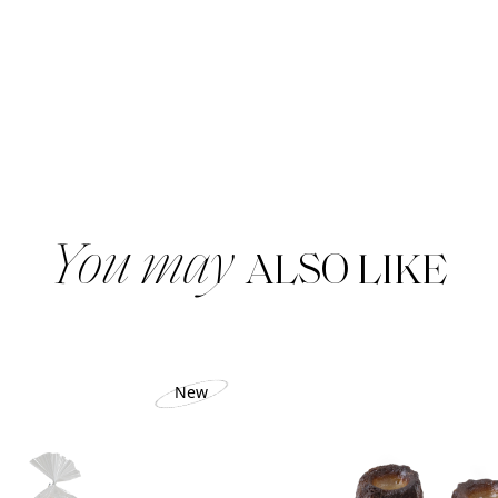
BUTTER
ชิ้น
You may
ALSO LIKE
New