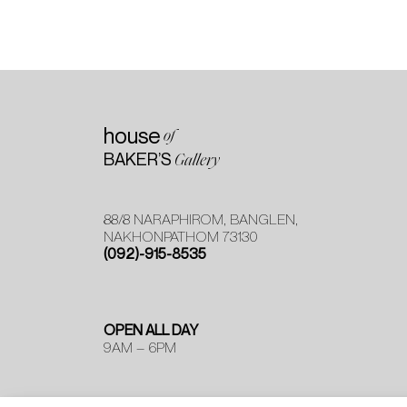
house
of
BAKER’S
Gallery
88/8 NARAPHIROM, BANGLEN,
NAKHONPATHOM 73130
(092)-915-8535
OPEN ALL DAY
9AM – 6PM