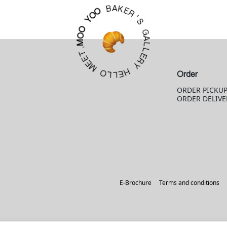
K
A
E
R
B
'
O
S
O
G
Y
A
O
L
O
L
M
E
R
,
T
Y
E
H
E
M
E
L
Order
O
L
ORDER PICKU
ORDER DELIVE
E-Brochure
Terms and conditions