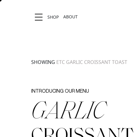
ABOUT
SHOP
Location stores
SHOWING
ETC
GARLIC CROISSANT TOAST
INTRODUCING
OUR MENU
GARLIC
CROISSANT