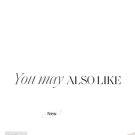
CROISSAN
TOAST
ชิ้น
You may
ALSO LIKE
New