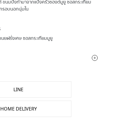
์ ขนมปังทำมาจากแป้งครัวซองต์มูยู ซอสกระเทียม
 กรอบนอกนุ่มใน
S
เนยฝรั่งเศษ ซอสกระเทียมมูยู
LINE
HOME DELIVERY