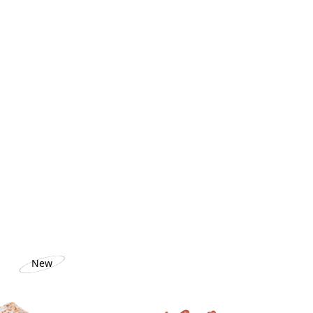
T
New